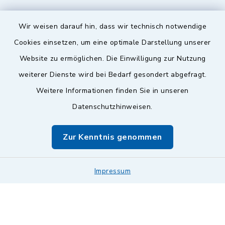
Wir weisen darauf hin, dass wir technisch notwendige
Sicherer Kontakt
Cookies einsetzen, um eine optimale Darstellung unserer
Website zu ermöglichen. Die Einwilligung zur Nutzung
Barrierefreiheit
weiterer Dienste wird bei Bedarf gesondert abgefragt.
Weitere Informationen finden Sie in unseren
Datenschutz
Datenschutzhinweisen.
Impressum
Zur Kenntnis genommen
Sitemap
Leitweg-ID & Rechnungsadressen
Impressum
Cookie-Einstellungen