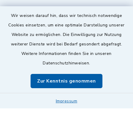
Wir weisen darauf hin, dass wir technisch notwendige
Sicherer Kontakt
Cookies einsetzen, um eine optimale Darstellung unserer
Website zu ermöglichen. Die Einwilligung zur Nutzung
Barrierefreiheit
weiterer Dienste wird bei Bedarf gesondert abgefragt.
Weitere Informationen finden Sie in unseren
Datenschutz
Datenschutzhinweisen.
Impressum
Zur Kenntnis genommen
Sitemap
Leitweg-ID & Rechnungsadressen
Impressum
Cookie-Einstellungen