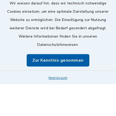
Wir weisen darauf hin, dass wir technisch notwendige
Sicherer Kontakt
Cookies einsetzen, um eine optimale Darstellung unserer
Website zu ermöglichen. Die Einwilligung zur Nutzung
Barrierefreiheit
weiterer Dienste wird bei Bedarf gesondert abgefragt.
Weitere Informationen finden Sie in unseren
Datenschutz
Datenschutzhinweisen.
Impressum
Zur Kenntnis genommen
Sitemap
Leitweg-ID & Rechnungsadressen
Impressum
Cookie-Einstellungen