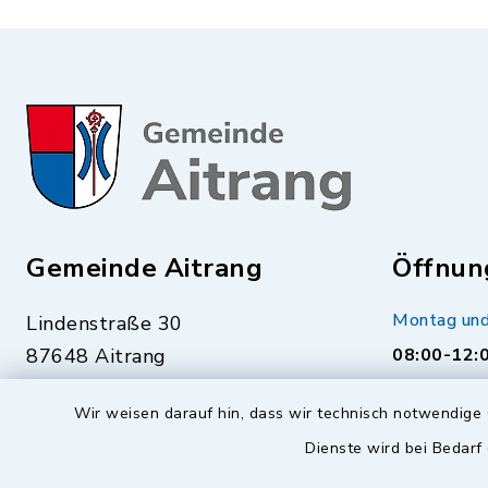
Gemeinde Aitrang
Öffnun
Montag und
Lindenstraße 30
87648 Aitrang
08:00-12:
08343 218
Mittwoch
Wir weisen darauf hin, dass wir technisch notwendige 
08343 1308
16:00-18:
Dienste wird bei Bedarf
info@aitrang.bayern.de