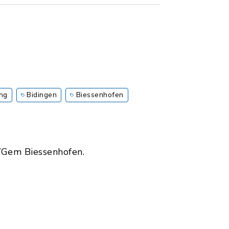
ang
Bidingen
Biessenhofen
 VGem Biessenhofen.