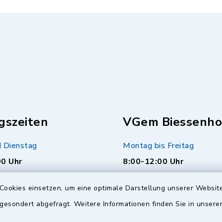
gszeiten
VGem Biessenho
 Dienstag
Montag bis Freitag
00 Uhr
8:00-12:00 Uhr
Montag (nur Bürgerbüro)
Cookies einsetzen, um eine optimale Darstellung unserer Website
00 Uhr
14:00-17:00 Uhr
 gesondert abgefragt. Weitere Informationen finden Sie in unser