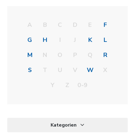
A
B
C
D
E
F
G
H
I
J
K
L
M
N
O
P
Q
R
S
T
U
V
W
X
Y
Z
0-9
Kategorien