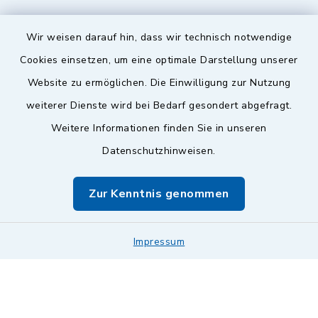
Wir weisen darauf hin, dass wir technisch notwendige
Sicherer Kontakt
Cookies einsetzen, um eine optimale Darstellung unserer
Website zu ermöglichen. Die Einwilligung zur Nutzung
Barrierefreiheit
weiterer Dienste wird bei Bedarf gesondert abgefragt.
Weitere Informationen finden Sie in unseren
Datenschutz
Datenschutzhinweisen.
Impressum
Zur Kenntnis genommen
Sitemap
Leitweg-ID & Rechnungsadressen
Impressum
Cookie-Einstellungen