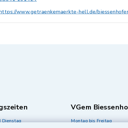
https://www.getraenkemaerkte-hell.de/biessenhofe
gszeiten
VGem Biessenho
 Dienstag
Montag bis Freitag