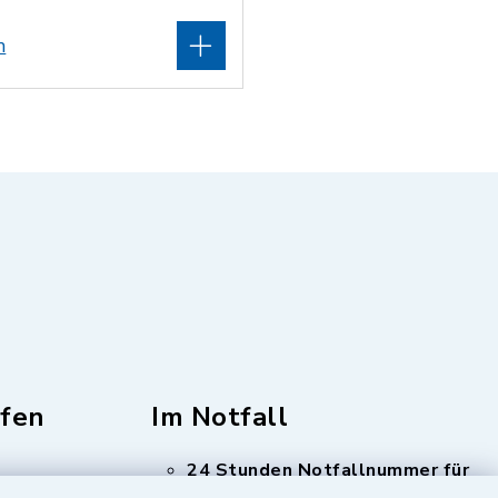
n
fen
Im Notfall
24 Stunden Notfallnummer für
Trink- und Abwasser
Tel: