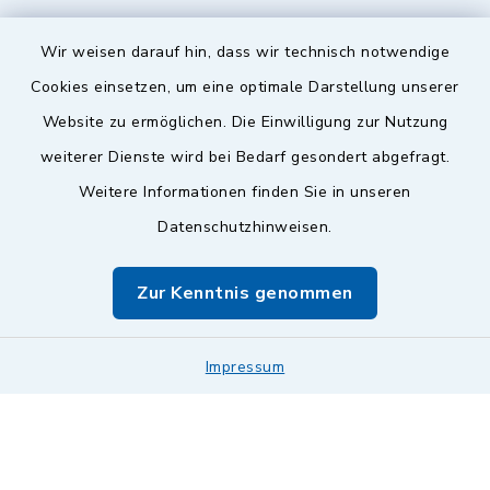
Wir weisen darauf hin, dass wir technisch notwendige
Sicherer Kontakt
Cookies einsetzen, um eine optimale Darstellung unserer
Website zu ermöglichen. Die Einwilligung zur Nutzung
Barrierefreiheit
weiterer Dienste wird bei Bedarf gesondert abgefragt.
Weitere Informationen finden Sie in unseren
Datenschutz
Datenschutzhinweisen.
Impressum
Zur Kenntnis genommen
Sitemap
Leitweg-ID & Rechnungsadressen
Impressum
Cookie-Einstellungen