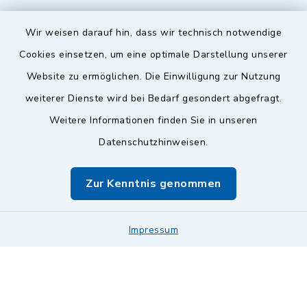
Wir weisen darauf hin, dass wir technisch notwendige
Sicherer Kontakt
Cookies einsetzen, um eine optimale Darstellung unserer
Website zu ermöglichen. Die Einwilligung zur Nutzung
Barrierefreiheit
weiterer Dienste wird bei Bedarf gesondert abgefragt.
Weitere Informationen finden Sie in unseren
Datenschutz
Datenschutzhinweisen.
Impressum
Zur Kenntnis genommen
Sitemap
Leitweg-ID & Rechnungsadressen
Impressum
Cookie-Einstellungen